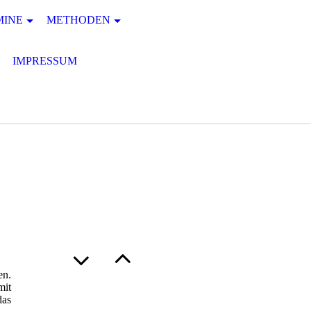
MINE
METHODEN
IMPRESSUM
en.
mit
das