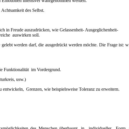
und Emotionen intensiver wahrgenommen werden.
 Achtsamkeit des Selbst.
 sich in Freude auszudrücken, wie Gelassenheit- Ausgeglichenheit-
reiche auswirken soll.
ie gelebt werden darf, die ausgedrückt werden möchte. Die Frage ist: w
die Funktionalität im Vordergrund.
turkreis, usw.)
 zu entwickeln, Grenzen, wie beispielsweise Toleranz zu erweitern.
ucksmöglichkeiten des Menschen überhaupt, in individueller Form, 