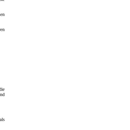
hen
ren
die
und
als